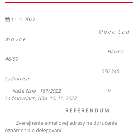
11.11.2022
O b e c L a d
m o v c e
Hlavná
46/59
076 345
Ladmovce
Naše číslo 187/2022 V
Ladmovciach, dňa 10. 11. 2022
R E F E R E N D U M
Zverejnenie e-mailovej adresy na doručenie
oznámenia o delegovaní