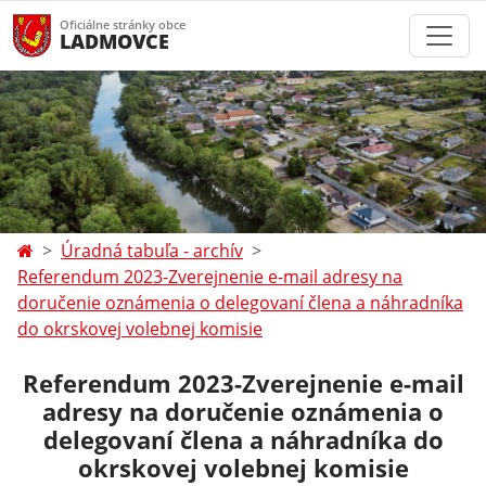
Oficiálne stránky obce
LADMOVCE
Úradná tabuľa - archív
Referendum 2023-Zverejnenie e-mail adresy na
doručenie oznámenia o delegovaní člena a náhradníka
do okrskovej volebnej komisie
Referendum 2023-Zverejnenie e-mail
adresy na doručenie oznámenia o
delegovaní člena a náhradníka do
okrskovej volebnej komisie