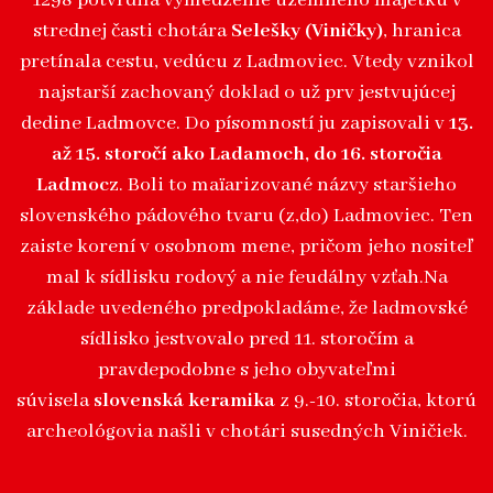
1298 potvrdila vymedzenie územného majetku v
strednej časti chotára
Selešky (Viničky)
, hranica
pretínala cestu, vedúcu z Ladmoviec. Vtedy vznikol
najstarší zachovaný doklad o už prv jestvujúcej
dedine Ladmovce. Do písomností ju zapisovali v
13.
až 15. storočí ako Ladamoch, do 16. storočia
Ladmocz
. Boli to maïarizované názvy staršieho
slovenského pádového tvaru (z,do) Ladmoviec. Ten
zaiste korení v osobnom mene, pričom jeho nositeľ
mal k sídlisku rodový a nie feudálny vzťah.Na
základe uvedeného predpokladáme, že ladmovské
sídlisko jestvovalo pred 11. storočím a
pravdepodobne s jeho obyvateľmi
súvisela
slovenská keramika
z 9.-10. storočia, ktorú
archeológovia našli v chotári susedných Viničiek.