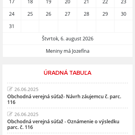
17
18
19
20
21
22
23
24
25
26
27
28
29
30
31
Štvrtok, 6. august 2026
Meniny má Jozefína
ÚRADNÁ TABUĽA
26.06.2025
Obchodná verejná súťaž- Návrh záujemcu č. parc.
116
26.06.2025
Obchodná verejná súťaž - Oznámenie o výsledku
parc. č. 116