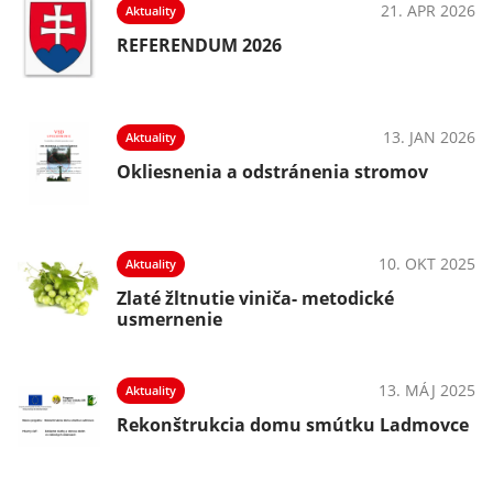
21. APR 2026
Aktuality
023
REFERENDUM 2026
13. JAN 2026
Aktuality
Okliesnenia a odstránenia stromov
10. OKT 2025
Aktuality
Zlaté žltnutie viniča- metodické
usmernenie
13. MÁJ 2025
Aktuality
Rekonštrukcia domu smútku Ladmovce