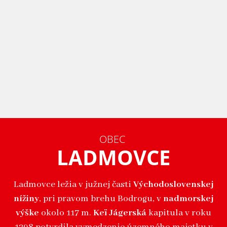
OBEC
LADMOVCE
Ladmovce ležia v južnej časti
Východoslovenskej
nížiny
, pri pravom brehu Bodrogu, v
nadmorskej
výške
okolo 117 m.
Keï Jágerská
kapitula v roku