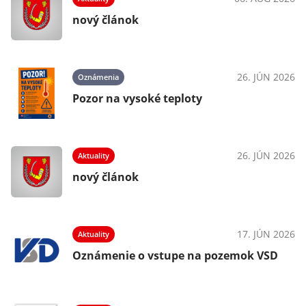
025
nový článok
26. JÚN 2026
Oznámenia
025
Pozor na vysoké teploty
26. JÚN 2026
Aktuality
024
nový článok
17. JÚN 2026
Aktuality
023
Oznámenie o vstupe na pozemok VSD