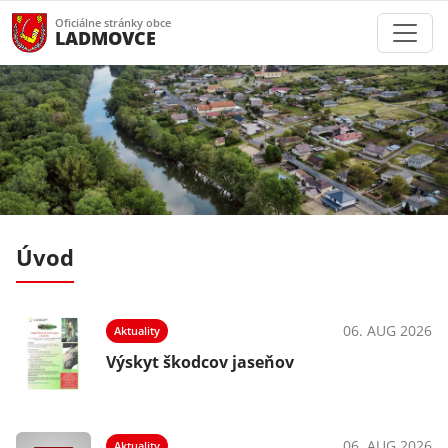
Oficiálne stránky obce
LADMOVCE
Úvod
025
06. AUG 2026
Aktuality
Výskyt škodcov jaseňov
06. AUG 2026
Aktuality