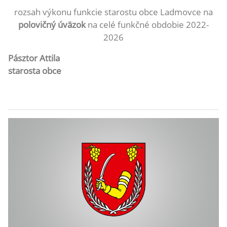
rozsah výkonu funkcie starostu obce Ladmovce na
polovičný úväzok
na celé funkčné obdobie 2022-
2026
Pásztor Attila
starosta obce