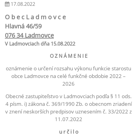
17.08.2022
O b e c L a d m o v c e
Hlavná 46/59
076 34 Ladmovce
V Ladmovciach dňa 15.08.2022
O Z N Á M E N I E
oznámenie o určení rozsahu výkonu funkcie starostu
obce Ladmovce na celé funkčné obdobie 2022 –
2026
Obecné zastupiteľstvo v Ladmovciach podľa § 11 ods.
4 písm. i) zákona č. 369/1990 Zb. o obecnom zriadení
v znení neskorších predpisov uznesením č. 33/2022 z
11.07.2022
u r č i l o