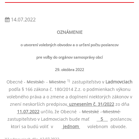
14.07.2022
OZNÁMENIE
o utvorení volebných obvodov a o určení počtu poslancov
pre voľby do orgánov samosprávy obcí
29. októbra 2022
1)
Obecné -
Mestské
-
Miestne
zastupiteľstvo v
Ladmovciach
podľa § 166 zákona č. 180/2014 Z.z. o podmienkach výkonu
volebného práva a o zmene a doplnení niektorých zákonov v
znení neskorších predpisov,
uznesením č. 31/2022
zo dňa
11.07.2022
určilo, že Obecné -
Mestské
-
Miestné
zastupiteľstvo v Ladmovciach bude mať
5
poslancov,
ktorí sa budú voliť v
jednom
volebnom obvode.