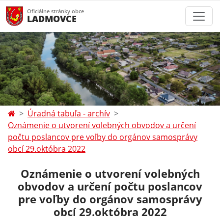
Oficiálne stránky obce
LADMOVCE
Úradná tabuľa - archív
Oznámenie o utvorení volebných obvodov a určení
počtu poslancov pre voľby do orgánov samosprávy
obcí 29.októbra 2022
Oznámenie o utvorení volebných
obvodov a určení počtu poslancov
pre voľby do orgánov samosprávy
obcí 29.októbra 2022