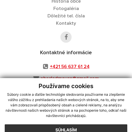
História obce
Fotogaléria
Dôležité tel. čísla
Kontakty
Kontaktné informácie
+421 56 637 61 24
obecladmovce@gmail.com
Používame cookies
Súbory cookie a ďalšie technológie sledovania používame na zlepšenie
vášho zážitku z prehliadania našich webových stránok, na to, aby sme
využite možnosť získavania aktuálnych informácií s využitím RSS
,
vám zobrazovali prispôsobený obsah a cielené reklamy, na analýzu
návštevnosti našich webových stránok a na pochopenie toho, odkiaľ naši
CMS systém (redakčný) systém ECHELON 2,
Mapa stránok
,
web portál
,
návštevníci prichádzajú.
webhosting
,
webex.digital, s.r.o.
,
domény
,
registrácia domény
,
spoločnosť webex.digital, s.r.o.
,
technický prevádzkovateľ
SÚHLASÍM