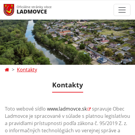
Oficiálne stránky obce
LADMOVCE
Kontakty
Kontakty
Toto webové sídlo
www.ladmovce.sk
spravuje Obec
Ladmovce
je spracované v súlade s platnou legislatívou
a pravidlami prístupnosti podľa zákona č. 95/2019 Z. z.
o informačných technológiách vo verejnej správe a