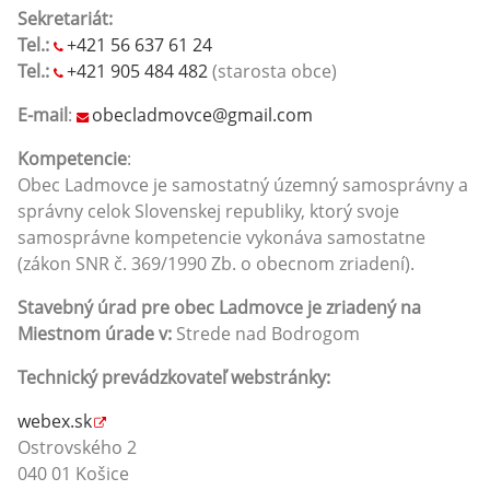
Sekretariát:
Tel.:
+421 56 637 61 24
Tel.:
+421 905 484 482
(starosta obce)
E-mail
:
obecladmovce@gmail.com
Kompetencie
:
Obec Ladmovce je samostatný územný samosprávny a
správny celok Slovenskej republiky, ktorý svoje
samosprávne kompetencie vykonáva samostatne
(zákon SNR č. 369/1990 Zb. o obecnom zriadení).
Stavebný úrad pre obec Ladmovce je zriadený na
Miestnom úrade v
:
Strede nad Bodrogom
Technický prevádzkovateľ webstránky:
webex.sk
Ostrovského 2
040 01 Košice