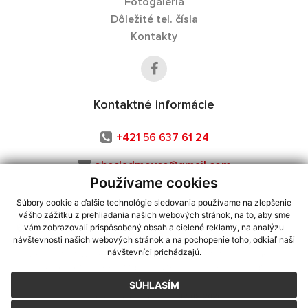
Fotogaléria
Dôležité tel. čísla
Kontakty
Kontaktné informácie
+421 56 637 61 24
obecladmovce@gmail.com
Používame cookies
Súbory cookie a ďalšie technológie sledovania používame na zlepšenie
vášho zážitku z prehliadania našich webových stránok, na to, aby sme
využite možnosť získavania aktuálnych informácií s využitím RSS
,
vám zobrazovali prispôsobený obsah a cielené reklamy, na analýzu
CMS systém (redakčný) systém ECHELON 2,
Mapa stránok
,
web portál
,
návštevnosti našich webových stránok a na pochopenie toho, odkiaľ naši
návštevníci prichádzajú.
webhosting
,
webex.digital, s.r.o.
,
domény
,
registrácia domény
,
spoločnosť webex.digital, s.r.o.
,
technický prevádzkovateľ
SÚHLASÍM
Posledná aktualizácia:
07.08.2026