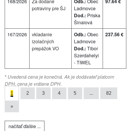
168/2026
Za dodané
Odb.:
Obec
97.64 €
potraviny pre ŠJ
Ladmovce
Dod.:
Priska
Šinaiová
167/2026
vkladanie
Odb.:
Obec
237.56 €
izolačných
Ladmovce
prepážok VO
Dod.:
Tibor
Szerdahelyi
- TIWEL
*
Uvedená cena je konečná. Ak je dodávateľ platcom
DPH, cena je vrátane DPH.
1
2
3
4
5
...
82
»
načítať ďalšie ...