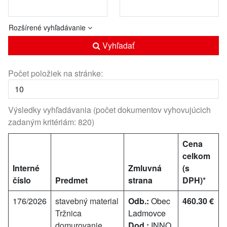
Rozšírené vyhľadávanie
Vyhľadať
Počet položiek na stránke:
Výsledky vyhľadávania (počet dokumentov vyhovujúcich
zadaným kritériám: 820)
Cena
celkom
Interné
Zmluvná
(s
číslo
Predmet
strana
DPH)*
176/2026
stavebný material
Odb.:
Obec
460.30 €
Tržnica
Ladmovce
domurovanie
Dod.:
INNO