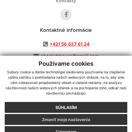
Kontakty
Kontaktné informácie
+421 56 637 61 24
obecladmovce@gmail.com
Používame cookies
Súbory cookie a ďalšie technológie sledovania používame na zlepšenie
vášho zážitku z prehliadania našich webových stránok, na to, aby sme
využite možnosť získavania aktuálnych informácií s využitím RSS
,
vám zobrazovali prispôsobený obsah a cielené reklamy, na analýzu
CMS systém (redakčný) systém ECHELON 2,
Mapa stránok
,
web portál
,
návštevnosti našich webových stránok a na pochopenie toho, odkiaľ naši
návštevníci prichádzajú.
webhosting
,
webex.digital, s.r.o.
,
domény
,
registrácia domény
,
spoločnosť webex.digital, s.r.o.
,
technický prevádzkovateľ
SÚHLASÍM
Posledná aktualizácia:
06.08.2026
Zmeniť moje nastavenia
Vytlačiť stránku
|
Vyhlásenie o prístupnosti
Autorské práva
|
Cookies
Odmietam