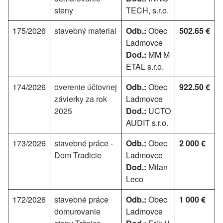
steny
TECH, s.r.o.
175/2026
stavebný material
Odb.:
Obec
502.65 €
Ladmovce
Dod.:
MM M
ETAL s.r.o.
174/2026
overenie účtovnej
Odb.:
Obec
922.50 €
závierky za rok
Ladmovce
2025
Dod.:
UCTO
AUDIT s.r.o.
173/2026
stavebné práce -
Odb.:
Obec
2 000 €
Dom Tradicie
Ladmovce
Dod.:
Milan
Leco
172/2026
stavebné práce
Odb.:
Obec
1 000 €
domurovanie
Ladmovce