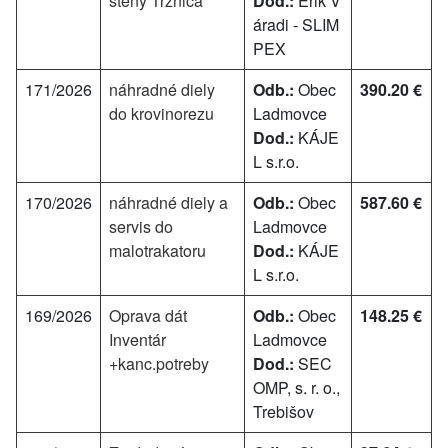
steny Tržnica
Dod.:
Erik V
áradi - SLIM
PEX
171/2026
náhradné diely
Odb.:
Obec
390.20 €
do krovinorezu
Ladmovce
Dod.:
KÁJE
L s.r.o.
170/2026
náhradné diely a
Odb.:
Obec
587.60 €
servis do
Ladmovce
malotrakatoru
Dod.:
KÁJE
L s.r.o.
169/2026
Oprava dát
Odb.:
Obec
148.25 €
Inventár
Ladmovce
+kanc.potreby
Dod.:
SEC
OMP, s. r. o.,
Trebišov