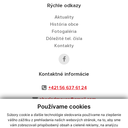
Rýchle odkazy
Aktuality
História obce
Fotogaléria
Dôležité tel. čísla
Kontakty
Kontaktné informácie
+421 56 637 61 24
obecladmovce@gmail.com
Používame cookies
Súbory cookie a ďalšie technológie sledovania používame na zlepšenie
vášho zážitku z prehliadania našich webových stránok, na to, aby sme
využite možnosť získavania aktuálnych informácií s využitím RSS
,
vám zobrazovali prispôsobený obsah a cielené reklamy, na analýzu