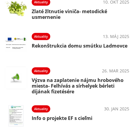
10. OKT 2025
Aktuality
Zlaté žltnutie viniča- metodické
usmernenie
13. MÁJ 2025
Aktuality
Rekonštrukcia domu smútku Ladmovce
26. MAR 2025
Aktuality
Výzva na zaplatenie nájmu hrobového
miesta- Felhívás a sírhelyek bérleti
díjának fizetésére
30. JAN 2025
Aktuality
Info o projekte EF s cieľmi