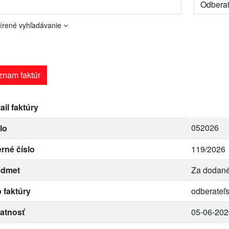
írené vyhľadávanie
znam faktúr
ail faktúry
052026
lo
erné číslo
119/2026
edmet
Za dodané
 faktúry
odberateľ
atnosť
05-06-202