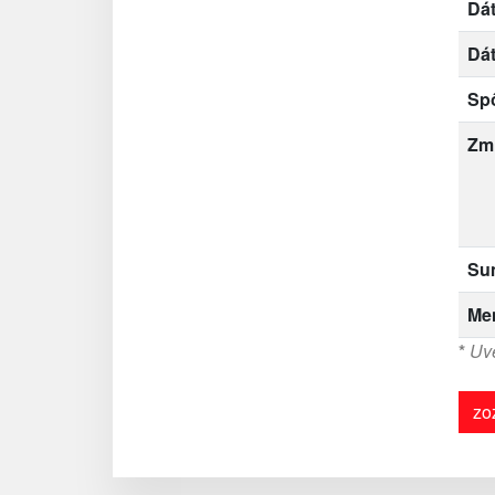
Dát
Dá
Sp
Zm
Su
Me
*
Uve
zo