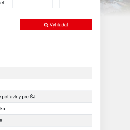
Vyhľadať
 potraviny pre ŠJ
ská
6