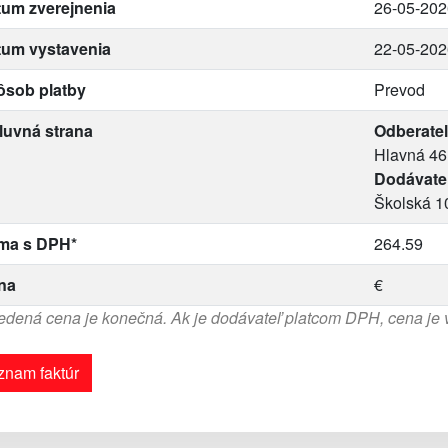
um zverejnenia
26-05-202
tum vystavenia
22-05-202
ôsob platby
Prevod
luvná strana
Odberateľ
Hlavná 46
Dodávate
Školská 1
ma s DPH*
264.59
na
€
dená cena je konečná. Ak je dodávateľ platcom DPH, cena je
znam faktúr