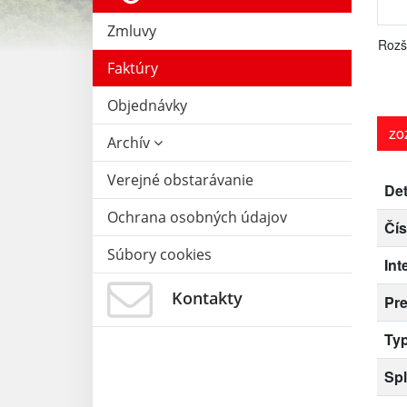
Zmluvy
Rozš
Faktúry
Objednávky
zo
Archív
Verejné obstarávanie
Det
Ochrana osobných údajov
Čís
Súbory cookies
Int
Kontakty
Pr
Typ
Spl