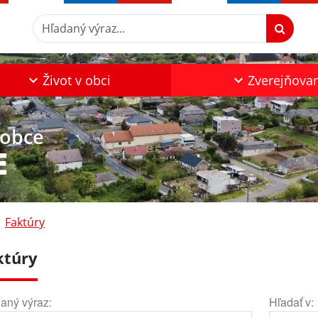
Hľadaný výraz...
Život v obci
Zverejňova
 obce
E
Faktúry
ktúry
aný výraz:
Hľadať v: