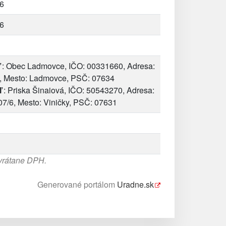
6
6
: Obec Ladmovce, IČO: 00331660, Adresa:
, Mesto: Ladmovce, PSČ: 07634
ľ
: Priska Šinaiová, IČO: 50543270, Adresa:
07/6, Mesto: Viničky, PSČ: 07631
 vrátane DPH.
Generované portálom
Uradne.sk