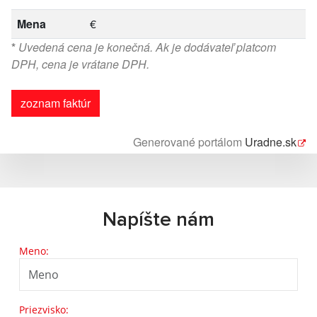
Mena
€
*
Uvedená cena je konečná. Ak je dodávateľ platcom
DPH, cena je vrátane DPH.
zoznam faktúr
Generované portálom
Uradne.sk
Napíšte nám
Meno:
Priezvisko: