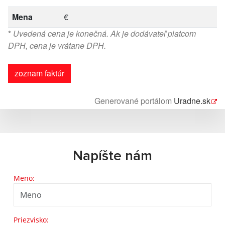
Mena
€
*
Uvedená cena je konečná. Ak je dodávateľ platcom
DPH, cena je vrátane DPH.
zoznam faktúr
Generované portálom
Uradne.sk
Napíšte nám
Meno:
Priezvisko: