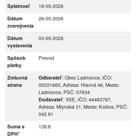
Splatnosť
18-05-2026
Dátum
26-05-2026
zverejnenia
Dátum
03-05-2026
vystavenia
Spôsob
Prevod
platby
Zmluvná
Odberateľ
: Obec Ladmovce, IČO:
strana
00331660, Adresa: Hlavná 46, Mesto:
Ladmovce, PSČ: 07634
Dodávateľ
: VSE, IČO: 44483767,
Adresa: Mlynská 31, Mesto: Košice, PSČ:
042 91
Suma s
138.8
DPH*