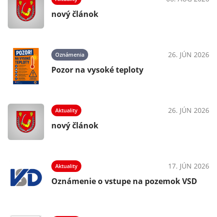
025
nový článok
26. JÚN 2026
Oznámenia
025
Pozor na vysoké teploty
26. JÚN 2026
Aktuality
024
nový článok
17. JÚN 2026
Aktuality
023
Oznámenie o vstupe na pozemok VSD