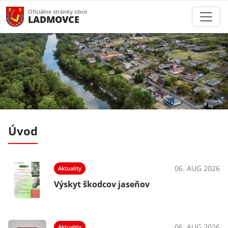
Oficiálne stránky obce
LADMOVCE
Úvod
025
06. AUG 2026
Aktuality
Výskyt škodcov jaseňov
06. AUG 2026
Aktuality