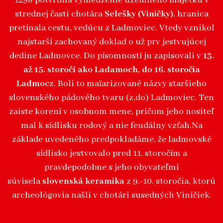
1298 potvrdila vymedzenie územného majetku v
strednej časti chotára
Selešky (Viničky)
, hranica
pretínala cestu, vedúcu z Ladmoviec. Vtedy vznikol
najstarší zachovaný doklad o už prv jestvujúcej
dedine Ladmovce. Do písomností ju zapisovali v
13.
až 15. storočí ako Ladamoch, do 16. storočia
Ladmocz
. Boli to maïarizované názvy staršieho
slovenského pádového tvaru (z,do) Ladmoviec. Ten
zaiste korení v osobnom mene, pričom jeho nositeľ
mal k sídlisku rodový a nie feudálny vzťah.Na
základe uvedeného predpokladáme, že ladmovské
sídlisko jestvovalo pred 11. storočím a
pravdepodobne s jeho obyvateľmi
súvisela
slovenská keramika
z 9.-10. storočia, ktorú
archeológovia našli v chotári susedných Viničiek.