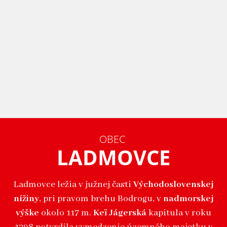
OBEC
LADMOVCE
Ladmovce ležia v južnej časti
Východoslovenskej
nížiny
, pri pravom brehu Bodrogu, v
nadmorskej
výške
okolo 117 m.
Keï Jágerská
kapitula v roku