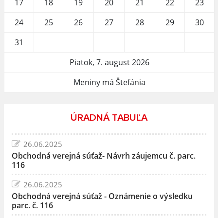
17
18
19
20
21
22
23
24
25
26
27
28
29
30
31
Piatok, 7. august 2026
Meniny má Štefánia
ÚRADNÁ TABUĽA
26.06.2025
Obchodná verejná súťaž- Návrh záujemcu č. parc.
116
26.06.2025
Obchodná verejná súťaž - Oznámenie o výsledku
parc. č. 116