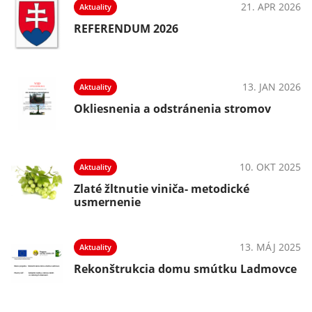
21. APR 2026
Aktuality
023
REFERENDUM 2026
13. JAN 2026
Aktuality
Okliesnenia a odstránenia stromov
10. OKT 2025
Aktuality
Zlaté žltnutie viniča- metodické
usmernenie
13. MÁJ 2025
Aktuality
Rekonštrukcia domu smútku Ladmovce